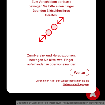
Zum Verschieben der Karte
bewegen Sie bitte einen Finger
über den Bildschirm Ihres
Gerätes.
Zum Herein- und Herauszoomen,
bewegen Sie bitte zwei Finger
aufeinander zu oder voneinander
weg.
Weiter
Durch einen Klick auf 'Weiter' bestätigen Sie die
Nutzungsbedingungen
.
Geodaten © Stadt Bielefeld
Impressum
Nutzungsbedingungen
Datenschutz